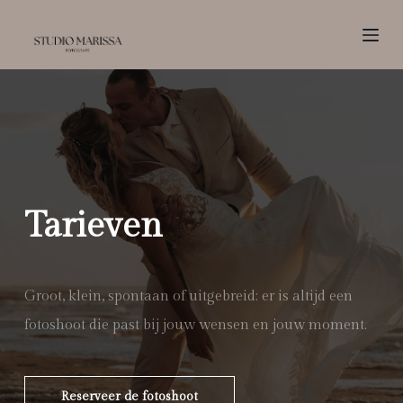
D
o
o
r
g
a
a
n
n
Tarieven
a
a
r
Groot, klein, spontaan of uitgebreid: er is altijd een
a
r
fotoshoot die past bij jouw wensen en jouw moment.
t
i
k
Reserveer de fotoshoot