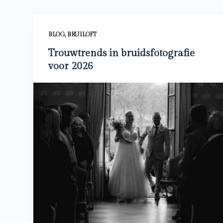
e
l
BLOG
,
BRUILOFT
Trouwtrends in bruidsfotografie
voor 2026